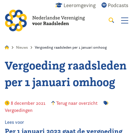
Leeromgeving
Podcasts
Zoeken
Alles
Nieuws
Agenda
Raadslid
Nieuws
Vergoeding raadsleden per 1 januari omhoog
Vergoeding raadsleden
Home
per 1 januari omhoog
Agenda
Nieuws
8 december 2021
Terug naar overzicht
Vergoedingen
Opleiding
Lees voor
Kennis & Informatie
Per 1 januari 2022 gaat de vergoeding