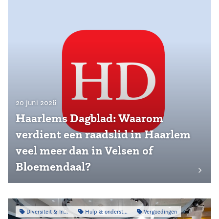
20 juni 2026
Haarlems Dagblad: Waarom
verdient een raadslid in Haarlem
veel meer dan in Velsen of
Bloemendaal?
Diversiteit & Inclusiviteit
Hulp & ondersteuning
Vergoedingen