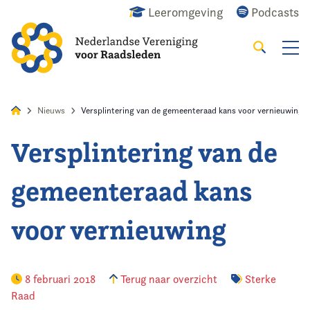
Leeromgeving
Podcasts
Zoeken
Alles
Nieuws
Agenda
Raadslid
Nieuws
Versplintering van de gemeenteraad kans voor vernieuwing
Versplintering van de
Home
gemeenteraad kans
Agenda
voor vernieuwing
Nieuws
Opleiding
8 februari 2018
Terug naar overzicht
Sterke
Raad
Kennis & Informatie