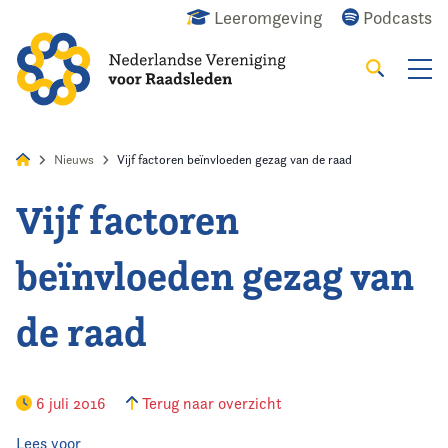
Leeromgeving
Podcasts
Zoeken
Alles
Nieuws
Agenda
Raadslid
Nieuws
Vijf factoren beïnvloeden gezag van de raad
Vijf factoren
Home
beïnvloeden gezag van
Agenda
de raad
Nieuws
Opleiding
6 juli 2016
Terug naar overzicht
Kennis & Informatie
Lees voor