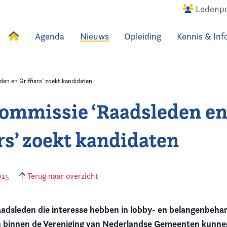
Ledenpo
Agenda
Nieuws
Opleiding
Kennis & Inf
uws
Agenda
Raadslid
n en Griffiers’ zoekt kandidaten
mmissie ‘Raadsleden e
ers’ zoekt kandidaten
015
Terug naar overzicht
dsleden die interesse hebben in lobby- en belangenbehar
n binnen de Vereniging van Nederlandse Gemeenten kunne