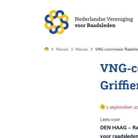
Alles
Nie
Nieuws
Nieuws
VNG-commissie ‘Raadslede
VNG-co
Home
Griffi
Agenda
Nieuws
1 september 2
Opleiding
Lees voor
DEN HAAG – Raa
Kennis & Informatie
voor raadslede