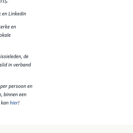
015.
 en Linkedin
terke en
okale
issieleden, de
lid in verband
 per persoon en
n, binnen een
n kan
hier
!