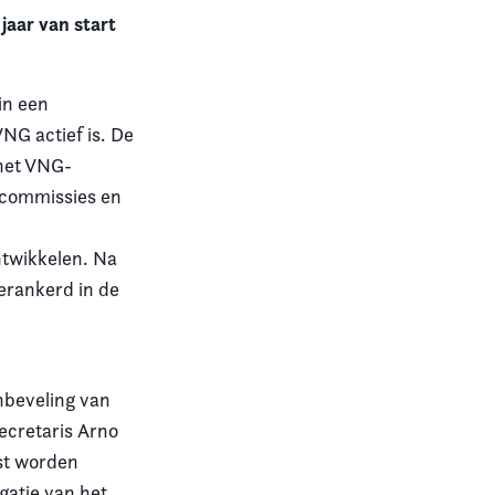
jaar van start
in een
NG actief is. De
het VNG-
 commissies en
ntwikkelen. Na
verankerd in de
anbeveling van
ecretaris Arno
st worden
gatie van het