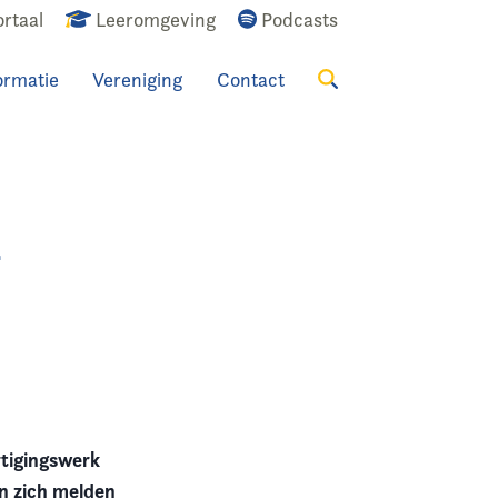
rtaal
Leeromgeving
Podcasts
ormatie
Vereniging
Contact
Zoeken
n
tigingswerk
n zich melden