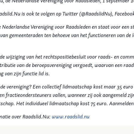
u, de Nederlandse Vereniging voor Raadsleden, 1 september 2
adslid.Nu is ook te volgen op Twitter (@RaadslidNu), Facebook
e Nederlandse Vereniging voor Raadsleden en staat voor een s
e van gemeenteraden ten behoeve van het functioneren van de l
 de wijziging van het rechtspositiebesluit voor raads- en comm
ributie van de beroepsvereniging vergoedt, waarvan een raads
 van zijn functie lid is.
 de vereniging? Een collectief lidmaatschap kost maar 35 euro
n fractieondersteuners vallen, wanneer zij ook aangemeld zij
atschap. Het individueel lidmaatschap kost 75 euro. Aanmelde
matie over Raadslid.Nu:
www.raadslid.nu