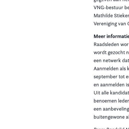
VNG-bestuur bes
Mathilde Stieke
Vereniging van G
Meer informati
Raadsleden word
wordt gezocht n
een netwerk dat
Aanmelden als k
september tot e
en aanmelden is
Uit alle kandid
benoemen leden 
een aanbeveling
buitengewone a