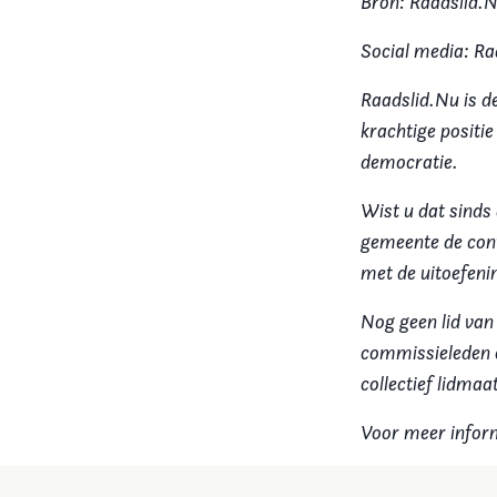
Bron: Raadslid.N
Social media: Ra
Raadslid.Nu is d
krachtige positi
democratie.
Wist u dat sinds
gemeente de cont
met de uitoefening
Nog geen lid van
commissieleden e
collectief lidma
Voor meer infor