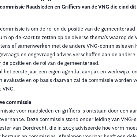
commissie Raadsleden en Griffiers van de VNG die eind dit 
 commissie is om de rol en de positie van de gemeenteraad 
ium op de kaart te zetten op de diverse thema’s waarop de V
intensief samenwerken met de andere VNG-commissies en 
 gevraagd en ongevraagd advies verschaffen aan de andere
r de positie en de rol van de gemeenteraad.
l het eerste jaar een eigen agenda, aanpak en werkwijze o
een evaluatie en op basis daarvan zal de commissie worden 
de VNG.
uwe commissie
missie voor raadsleden en griffiers is ontstaan door een a
vernance. Deze commissie stond onder leiding van VNG-s
ster van Dordrecht, die in 2013 adviseerde hoe vorm moe
 bestuur en commissies. Afgelopen voorjaar heeft een dele