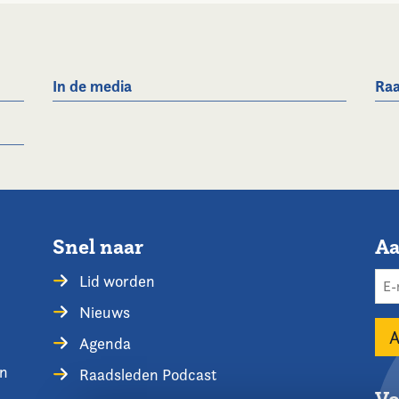
In de media
Raa
Snel naar
Aa
Lid worden
Nieuws
Agenda
en
Raadsleden Podcast
Vo