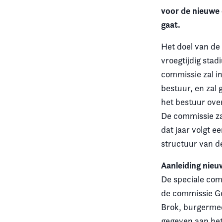
voor de nieuwe 
Vereniging
gaat.
Contact
Het doel van de
vroegtijdig stad
commissie zal 
bestuur, en zal
het bestuur ove
De commissie za
dat jaar volgt 
structuur van 
Aanleiding nie
De speciale com
de commissie Go
Brok, burgermee
gegeven aan het