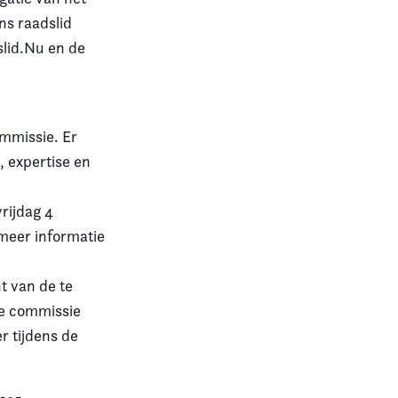
ns raadslid
lid.Nu en de
ommissie. Er
 expertise en
rijdag 4
meer informatie
t van de te
ze commissie
r tijdens de