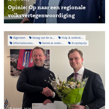
Opinie: Op naar een regionale
volksvertegenwoordiging
Algemeen
Gezag van de raad
Hulp & ondersteuning
Informatievoorziening
Kennis & onderzoek
Scriptieprijs
28 maart 2025