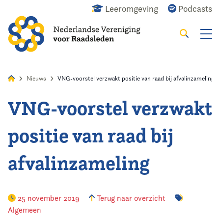
Leeromgeving
Podcasts
Zoeken
Alles
Nieuws
Agenda
Raadslid
Nieuws
VNG-voorstel verzwakt positie van raad bij afvalinzameling
VNG-voorstel verzwakt
Home
positie van raad bij
Agenda
afvalinzameling
Nieuws
Opleiding
25 november 2019
Terug naar overzicht
Algemeen
Kennis & Informatie