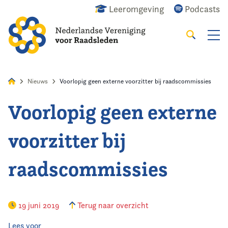
Leeromgeving
Podcasts
Zoeken
Alles
Nieuws
Agenda
Raadslid
Nieuws
Voorlopig geen externe voorzitter bij raadscommissies
Voorlopig geen externe
Home
voorzitter bij
Agenda
raadscommissies
Nieuws
Opleiding
19 juni 2019
Terug naar overzicht
Kennis & Informatie
Lees voor