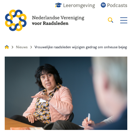
Leeromgeving
Podcasts
Zoeken
Alles
Nieuws
Agenda
Raadslid
Nieuws
Vrouwelijke raadsleden wijzigen gedrag om onheuse bejegeni
Home
Agenda
Nieuws
Opleiding
Kennis & Informatie