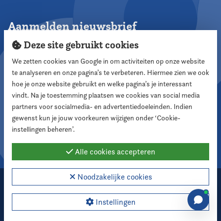
Aanmelden nieuwsbrief
Deze site gebruikt cookies
We zetten cookies van Google in om activiteiten op onze website
te analyseren en onze pagina’s te verbeteren. Hiermee zien we ook
Aanmelden
hoe je onze website gebruikt en welke pagina’s je interessant
vindt. Na je toestemming plaatsen we cookies van social media
partners voor socialmedia- en advertentiedoeleinden. Indien
Volg ons
gewenst kun je jouw voorkeuren wijzigen onder ‘Cookie-
instellingen beheren’.
Alle cookies accepteren
Noodzakelijke cookies
2026 Nederlandse Vereniging voor Raadsleden
Cookie instellingen
Instellingen
Webdesign:
XD designers