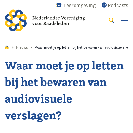
Leeromgeving
Podcasts
Zoeken
Alles
Nieuws
Agenda
Raadslid
Nieuws
Waar moet je op letten bij het bewaren van audiovisuele vers
Waar moet je op letten
Home
bij het bewaren van
Agenda
audiovisuele
Nieuws
verslagen?
Opleiding
Kennis & Informatie