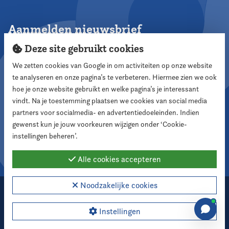
Aanmelden nieuwsbrief
Deze site gebruikt cookies
We zetten cookies van Google in om activiteiten op onze website
te analyseren en onze pagina’s te verbeteren. Hiermee zien we ook
Aanmelden
hoe je onze website gebruikt en welke pagina’s je interessant
vindt. Na je toestemming plaatsen we cookies van social media
partners voor socialmedia- en advertentiedoeleinden. Indien
Volg ons
gewenst kun je jouw voorkeuren wijzigen onder ‘Cookie-
instellingen beheren’.
Alle cookies accepteren
Noodzakelijke cookies
2026 Nederlandse Vereniging voor Raadsleden
Cookie instellingen
Instellingen
Webdesign:
XD designers