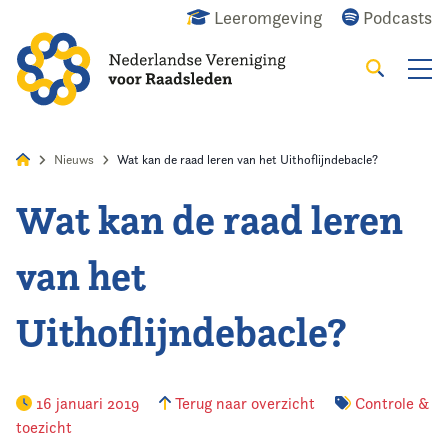
Leeromgeving
Podcasts
Zoeken
Alles
Nieuws
Agenda
Raadslid
Nieuws
Wat kan de raad leren van het Uithoflijndebacle?
Wat kan de raad leren
Home
van het
Agenda
Uithoflijndebacle?
Nieuws
Opleiding
16 januari 2019
Terug naar overzicht
Controle &
toezicht
Kennis & Informatie