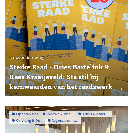
5 november 2025
Sterke Raad - Dries Bartelink &
Kees Kraaijeveld: Sta stil bij
kernwaarden van het raadswerk
Bijeenkomsten
Controle & toezicht
Kennis & onderzoek
Opleiding & Ontwikkeling
Regionale samenwerking