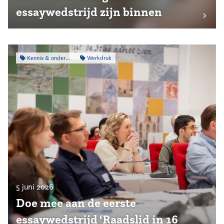
essaywedstrijd zijn binnen
Kennis & onderzoek
Werkdruk
5 juni 2026
Doe mee aan de eerste
essaywedstrijd ‘Raadslid in 16