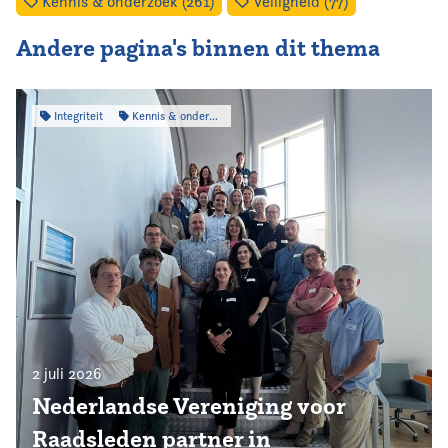
Kennis & onderzoek (261)
Veiligheid (77)
Andere pagina's binnen dit thema
Integriteit
Kennis & onderzoek
2 juli 2026
Nederlandse Vereniging voor
Raadsleden partner in