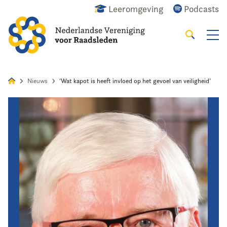
Leeromgeving
Podcasts
Zoeken
Alles
Nieuws
Agenda
Raadslid
Nieuws
‘Wat kapot is heeft invloed op het gevoel van veiligheid’
Home
Agenda
Nieuws
Opleiding
Kennis & Informatie