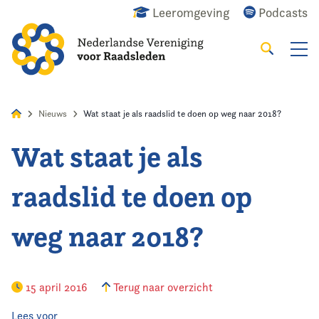
Leeromgeving
Podcasts
Zoeken
Alles
Nieuws
Agenda
Raadslid
Nieuws
Wat staat je als raadslid te doen op weg naar 2018?
Wat staat je als
Home
raadslid te doen op
Agenda
weg naar 2018?
Nieuws
Opleiding
15 april 2016
Terug naar overzicht
Kennis & Informatie
Lees voor