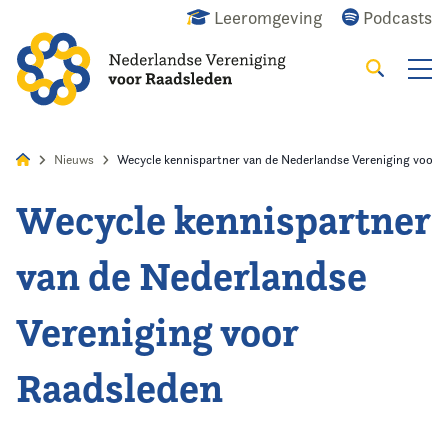
Leeromgeving
Podcasts
Zoeken
Alles
Nieuws
Agenda
Raadslid
Nieuws
Wecycle kennispartner van de Nederlandse Vereniging voor 
Wecycle kennispartner
Home
van de Nederlandse
Agenda
Vereniging voor
Nieuws
Raadsleden
Opleiding
Kennis & Informatie