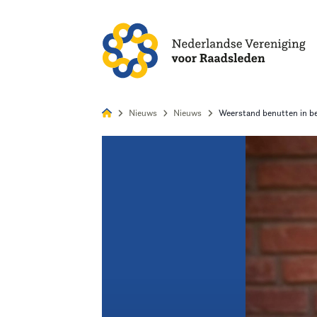
Alles
Nie
Nieuws
Nieuws
Weerstand benutten in b
Home
Agenda
Nieuws
Opleiding
Kennis & Informatie