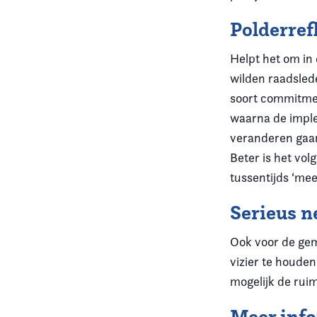
Polderref
Helpt het om in
wilden raadslede
soort commitmen
waarna de imple
veranderen gaa
Beter is het vo
tussentijds ‘mee
Serieus 
Ook voor de gem
vizier te houden
mogelijk de rui
Meer inf