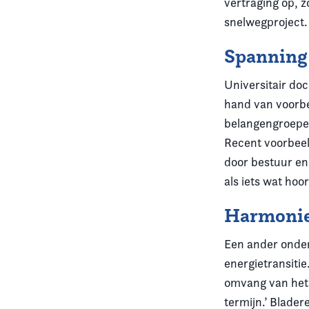
vertraging op, 
snelwegproject.
Spanning
Universitair doc
hand van voorbe
belangengroepe
Recent voorbeel
door bestuur en
als iets wat hoo
Harmonie 
Een ander onder
energietransitie
omvang van het
termijn.’ Blade