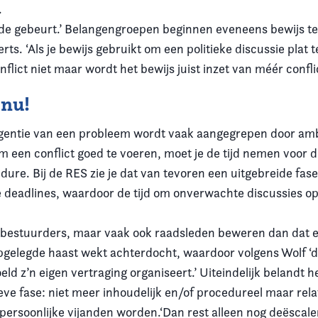
.
de gebeurt.’ Belangengroepen beginnen eveneens bewijs t
rts. ‘Als je bewijs gebruikt om een politieke discussie plat t
nflict niet maar wordt het bewijs juist inzet van méér conflic
 nu!
rgentie van een probleem wordt vaak aangegrepen door am
m een conflict goed te voeren, moet je de tijd nemen voor d
ure. Bij de RES zie je dat van tevoren een uitgebreide fase
e deadlines, waardoor de tijd om onverwachte discussies o
estuurders, maar vaak ook raadsleden beweren dan dat er 
opgelegde haast wekt achterdocht, waardoor volgens Wolf ‘
ld z’n eigen vertraging organiseert.’ Uiteindelijk belandt 
eve fase: niet meer inhoudelijk en/of procedureel maar rela
 persoonlijke vijanden worden.‘Dan rest alleen nog deëscale