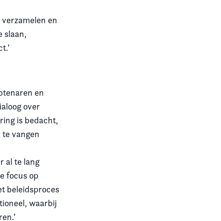
e verzamelen en
e slaan,
t.’
btenaren en
ialoog over
ring is bedacht,
p te vangen
al te lang
de focus op
het beleidsproces
tioneel, waarbij
ren.’