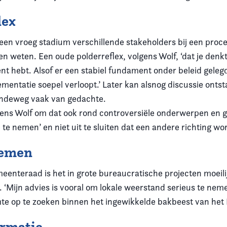
lex
 een vroeg stadium verschillende stakeholders bij een proce
n weten. Een oude polderreflex, volgens Wolf, ‘dat je denkt
t hebt. Alsof er een stabiel fundament onder beleid gele
mentatie soepel verloopt.’ Later kan alsnog discussie ont
ndeweg vaak van gedachte.
lgens Wolf om dat ook rond controversiële onderwerpen en g
 te nemen’ en niet uit te sluiten dat een andere richting wo
nemen
eenteraad is het in grote bureaucratische projecten moeil
. ‘Mijn advies is vooral om lokale weerstand serieus te nem
mte op te zoeken binnen het ingewikkelde bakbeest van het
ormatie