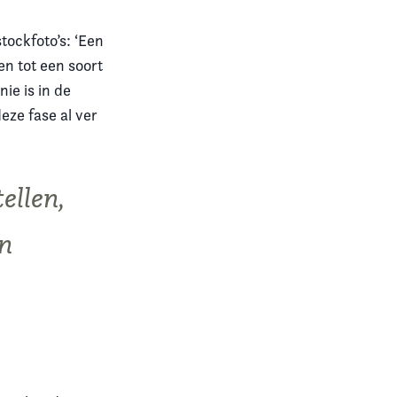
tockfoto’s: ‘Een
en tot een soort
ie is in de
eze fase al ver
tellen,
en