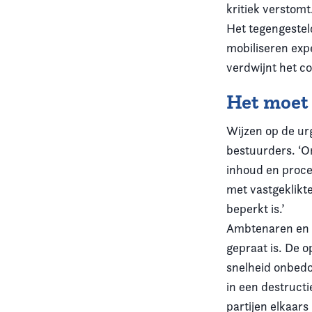
kritiek verstomt
Het tegengestel
mobiliseren expe
verdwijnt het co
Het moet
Wijzen op de u
bestuurders. ‘O
inhoud en proced
met vastgeklikt
beperkt is.’
Ambtenaren en b
gepraat is. De 
snelheid onbedoe
in een destructi
partijen elkaars