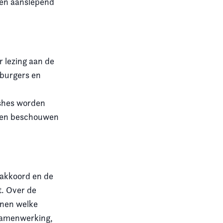
aren aanslepend
r lezing aan de
 burgers en
ashes worden
unnen beschouwen
takkoord en de
t. Over de
nnen welke
 samenwerking,