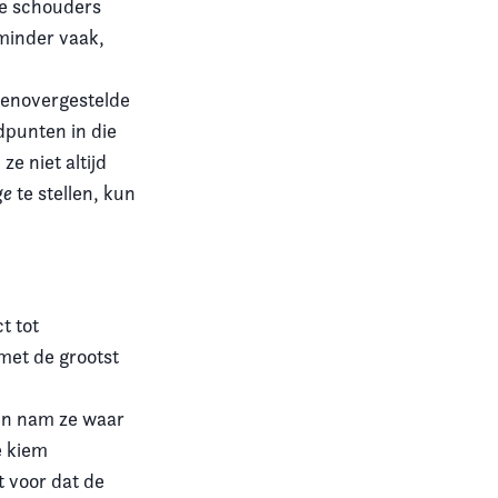
de schouders
 minder vaak,
egenovergestelde
dpunten in die
e niet altijd
ge
te stellen, kun
t tot
 met de grootst
pen nam ze waar
e kiem
 voor dat de