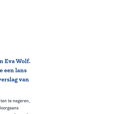
an Eva Wolf.
e een lans
 verslag van
cten te negeren,
 doorgaans