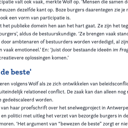
cipatie valt ook vaak, merkte Wolf op. ‘Mensen die samen 
 neuzen dezelfde kant op. Boze burgers daarentegen zie je
 ook een vorm van participatie is.
t het publieke domein hen aan het hart gaat. Ze zijn het t
burgers’, aldus de bestuurskundige. ‘Ze brengen vaak stan
 door ambtenaren of bestuurders worden verdedigd, al zijn z
n vaak emotioneel.’ En: ‘Juist door bestaande ideeën
im Fra
 creatievere oplossingen komen.’
de beste'
eren volgens Wolf als ze zich ontwikkelen van beleidsconflic
iteindelijk relationeel conflict. De zaak kan dan alleen nog
e gedeëscaleerd worden.
en van haar proefschrift over het snelwegproject in Antwer
en politici met uitleg het verzet van bezorgde burgers in d
moren. ‘Het argument van “bewezen de beste” zorgt er niet