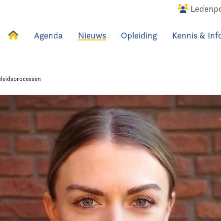
Ledenpo
Agenda
Nieuws
Opleiding
Kennis & Inf
uws
Agenda
Raadslid
eleidsprocessen