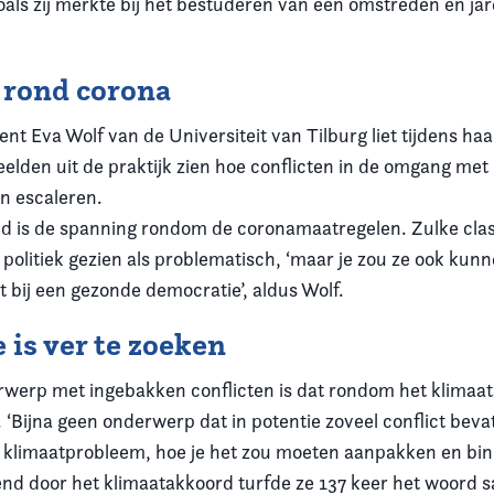
zoals zij merkte bij het bestuderen van een omstreden en j
 rond corona
ent Eva Wolf van de Universiteit van Tilburg liet tijdens haa
elden uit de praktijk zien hoe conflicten in de omgang met
n escaleren.
d is de spanning rondom de coronamaatregelen. Zulke cl
 politiek gezien als problematisch, ‘maar je zou ze ook k
rt bij een gezonde democratie’, aldus Wolf.
is ver te zoeken
werp met ingebakken conflicten is dat rondom het klimaa
. ‘Bijna geen onderwerp dat in potentie zoveel conflict beva
 klimaatprobleem, hoe je het zou moeten aanpakken en bi
rend door het klimaatakkoord turfde ze 137 keer het woord