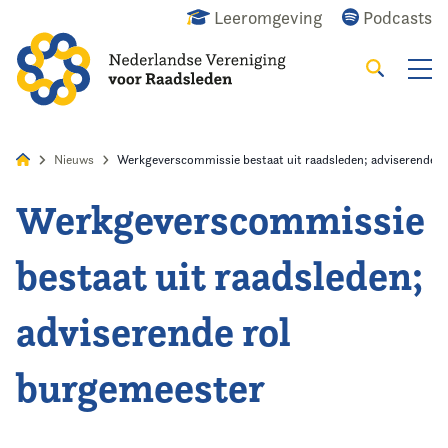
Leeromgeving
Podcasts
Zoeken
Alles
Nieuws
Agenda
Raadslid
Nieuws
Werkgeverscommissie bestaat uit raadsleden; adviserende r
Werkgeverscommissie
Home
bestaat uit raadsleden;
Agenda
adviserende rol
Nieuws
burgemeester
Opleiding
Kennis & Informatie