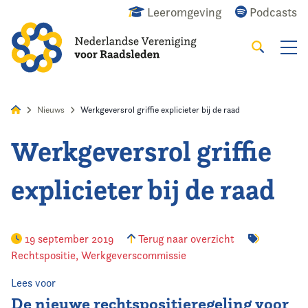
Leeromgeving
Podcasts
Zoeken
Alles
Nieuws
Agenda
Raadslid
Nieuws
Werkgeversrol griffie explicieter bij de raad
Werkgeversrol griffie
Home
explicieter bij de raad
Agenda
Nieuws
19 september 2019
Terug naar overzicht
Rechtspositie
,
Werkgeverscommissie
Opleiding
Lees voor
Kennis & Informatie
De nieuwe rechtspositieregeling voor