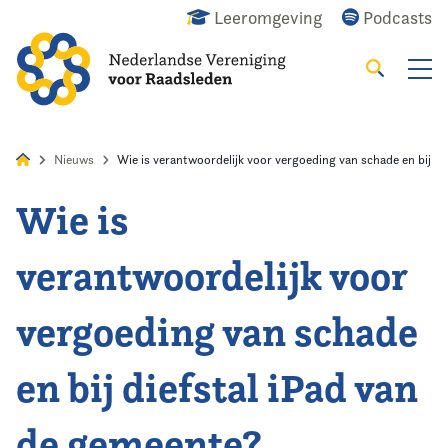
Leeromgeving
Podcasts
Zoeken
Alles
Nieuws
Agenda
Raadslid
Nieuws
Wie is verantwoordelijk voor vergoeding van schade en bij di
Wie is
Home
verantwoordelijk voor
Agenda
vergoeding van schade
Nieuws
en bij diefstal iPad van
Opleiding
de gemeente?
Kennis & Informatie