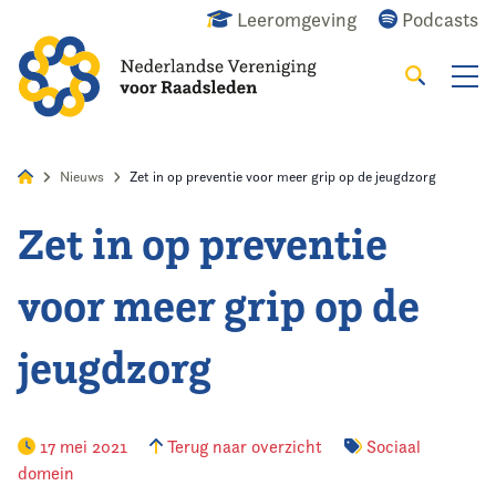
Leeromgeving
Podcasts
Zoeken
Alles
Nieuws
Agenda
Raadslid
Nieuws
Zet in op preventie voor meer grip op de jeugdzorg
Zet in op preventie
Home
voor meer grip op de
Agenda
jeugdzorg
Nieuws
Opleiding
17 mei 2021
Terug naar overzicht
Sociaal
domein
Kennis & Informatie