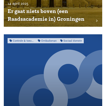
14 april 2025
Er gaat niets boven (een
Raadsacademie in) Groningen
Controle & toezicht
Ombudsman
Sociaal domein