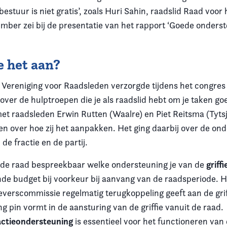
estuur is niet gratis’, zoals Huri Sahin, raadslid Raad voo
ember zei bij de presentatie van het rapport ‘Goede onderst
e het aan?
Vereniging voor Raadsleden verzorgde tijdens het congres l
over de hulptroepen die je als raadslid hebt om je taken g
et raadsleden Erwin Rutten (Waalre) en Piet Reitsma (Tytsj
jen over hoe zij het aanpakken. Het ging daarbij over de on
, de fractie en de partij.
griff
de raad bespreekbaar welke ondersteuning je van de
de budget bij voorkeur bij aanvang van de raadsperiode. H
verscommissie regelmatig terugkoppeling geeft aan de grif
ing pin vormt in de aansturing van de griffie vanuit de raad.
actieondersteuning
is essentieel voor het functioneren van 