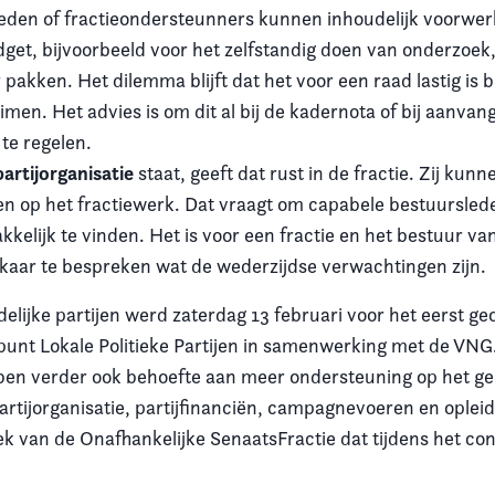
eden of fractieondersteunners kunnen inhoudelijk voorwer
et, bijvoorbeeld voor het zelfstandig doen van onderzoek,
r pakken. Het dilemma blijft dat het voor een raad lastig is 
aimen. Het advies is om dit al bij de kadernota of bij aanvan
 te regelen.
partijorganisatie
staat, geeft dat rust in de fractie. Zij kun
ten op het fractiewerk. Dat vraagt om capabele bestuursleden
akkelijk te vinden. Het is voor een fractie en het bestuur va
kaar te bespreken wat de wederzijdse verwachtingen zijn.
elijke partijen werd zaterdag 13 februari voor het eerst g
punt Lokale Politieke Partijen in samenwerking met de VNG
en verder ook behoefte aan meer ondersteuning op het ge
artijorganisatie, partijfinanciën, campagnevoeren en opleid
ek van de Onafhankelijke SenaatsFractie dat tijdens het co