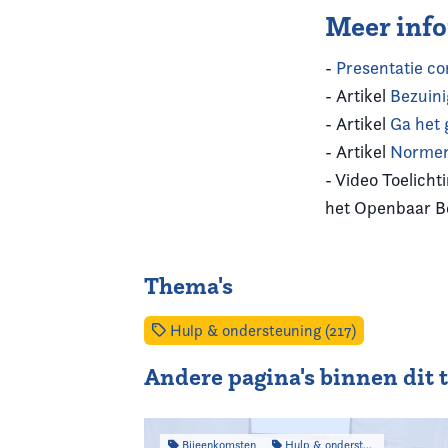
Meer inf
-
Presentatie co
- Artikel
Bezuini
- Artikel
Ga het 
- Artikel
Normen 
- Video Toelicht
het Openbaar B
Thema's
Hulp & ondersteuning (217)
Andere pagina's binnen dit
Bijeenkomsten
Hulp & ondersteuning