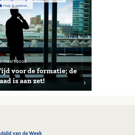
Hulp & ondersteuning
0 maart 2026
ijd voor de formatie; de
aad is aan zet!
dslid van de Week