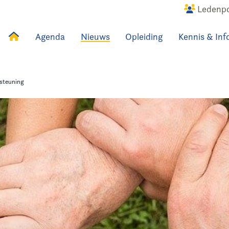
Ledenpo
Agenda
Nieuws
Opleiding
Kennis & Inf
uws
Agenda
Raadslid
rsteuning