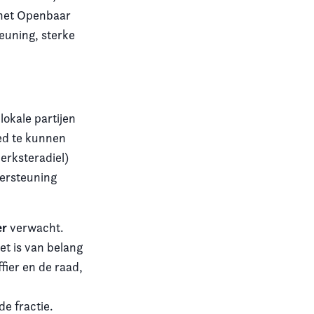
r het Openbaar
euning, sterke
okale partijen
oed te kunnen
erksteradiel)
dersteuning
ier
verwacht.
et is van belang
fier en de raad,
de fractie.