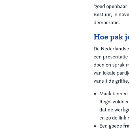
‘goed openbaar b
Bestuur, in nov
democratie’.
Hoe pak j
De Nederlandse 
een presentatie 
doen en sprak m
van lokale parti
vanuit de griffie
Maak binnen 
Regel voldoen
dat de werkge
en zo de link
fr
Een goede