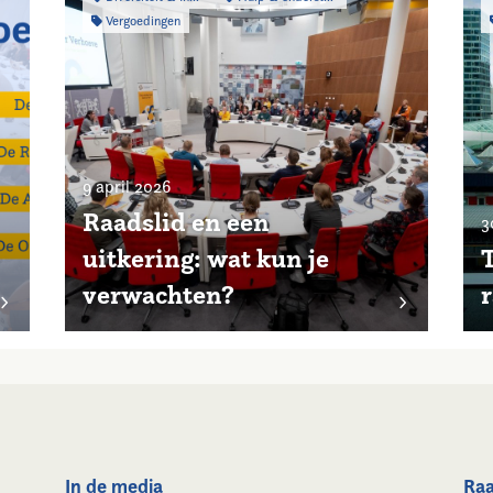
Vergoedingen
9 april 2026
Raadslid en een
3
uitkering: wat kun je
T
verwachten?
r
In de media
Raa