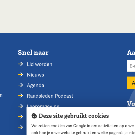
Snel naar
Aa
Lid worden
Nieuws
Agenda
en
Raadsleden Podcast
Vo
Leeromgeving
Deze site gebruikt cookies
Privacyverklaring
We zetten cookies van Google in om activiteiten op onze
Contact opnemen
ook hoe je onze website gebruikt en welke pagina’s je in