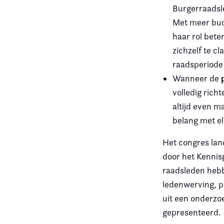
Burgerraadsl
Met meer budg
haar rol bete
zichzelf te cl
raadsperiode
Wanneer de
volledig rich
altijd even m
belang met el
Het congres land
door het Kennis
raadsleden hebb
ledenwerving, p
uit een onderzo
gepresenteerd.