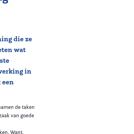
ing die ze
eten wat
iste
werking in
k een
 namen de taken
dzaak van goede
kken. Want,