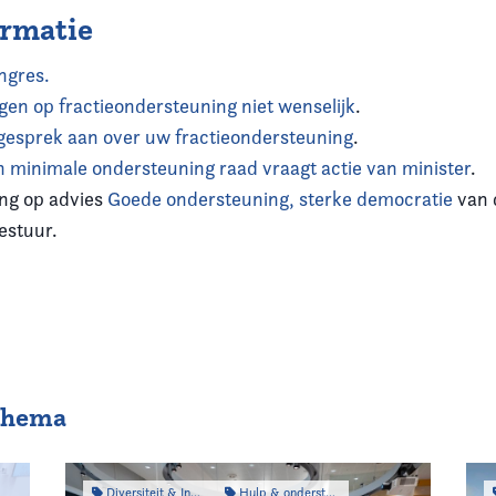
ormatie
ngres.
gen op fractieondersteuning niet wenselijk
.
gesprek aan over uw fractieondersteuning
.
minimale ondersteuning raad vraagt actie van minister
.
ing op advies
Goede ondersteuning, sterke democratie
van 
estuur.
 thema
Diversiteit & Inclusiviteit
Hulp & ondersteuning