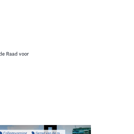
de Raad voor
Collegevorming
Gezag van de raad