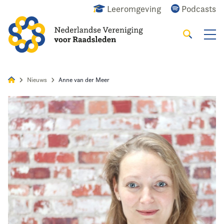
Leeromgeving
Podcasts
Zoeken
Alles
Nieuws
Agenda
Raadslid
Nieuws
Anne van der Meer
Home
Agenda
Nieuws
Opleiding
Kennis & Informatie