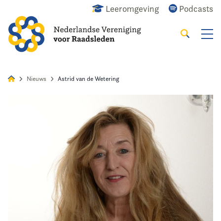
Leeromgeving
Podcasts
Zoeken
Alles
Nieuws
Agenda
Raadslid
Nieuws
Astrid van de Wetering
Home
Agenda
Nieuws
Opleiding
Kennis & Informatie