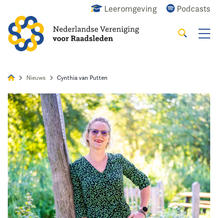
Leeromgeving
Podcasts
Zoeken
Alles
Nieuws
Agenda
Raadslid
Nieuws
Cynthia van Putten
Home
Agenda
Nieuws
Opleiding
Kennis & Informatie