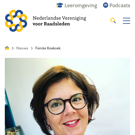
Leeromgeving
Podcasts
Zoeken
Alles
Nieuws
Agenda
Raadslid
Nieuws
Femke Koekoek
Home
Agenda
Nieuws
Opleiding
Kennis & Informatie