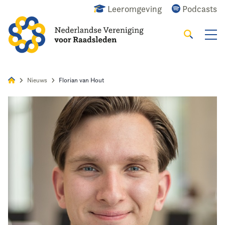
Leeromgeving
Podcasts
Zoeken
Alles
Nieuws
Agenda
Raadslid
Nieuws
Florian van Hout
Home
Agenda
Nieuws
Opleiding
Kennis & Informatie