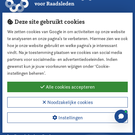
Deze site gebruikt cookies
Contact
We zetten cookies van Google in om activiteiten op onze website
Nederlandse Vereniging voor Raadsleden
te analyseren en onze pagina’s te verbeteren. Hiermee zien we ook
Postbus 30435
hoe je onze website gebruikt en welke pagina’s je interessant
2500 GK Den Haag
vindt. Na je toestemming plaatsen we cookies van social media
partners voor socialmedia- en advertentiedoeleinden. Indien
070-373 8195
gewenst kun je jouw voorkeuren wijzigen onder ‘Cookie-
instellingen beheren’.
Stuur ons een e-mail
Alle cookies accepteren
Snel naar
Noodzakelijke cookies
Lid worden
Nieuws
Instellingen
Agenda