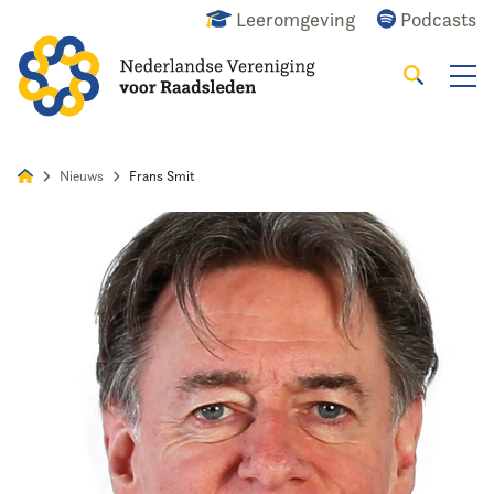
Leeromgeving
Podcasts
Zoeken
Alles
Nieuws
Agenda
Raadslid
Nieuws
Frans Smit
Home
Agenda
Nieuws
Opleiding
Kennis & Informatie