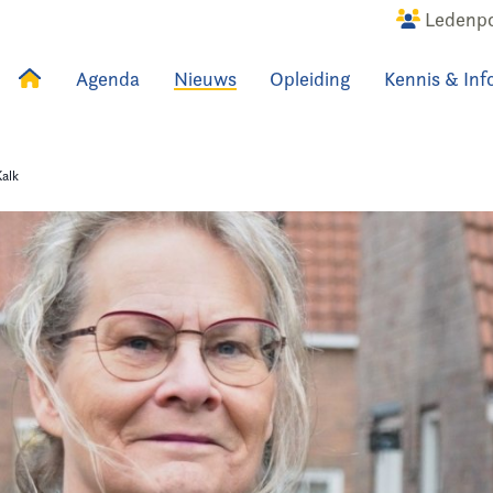
Ledenpo
Agenda
Nieuws
Opleiding
Kennis & Inf
uws
Agenda
Raadslid
Kalk