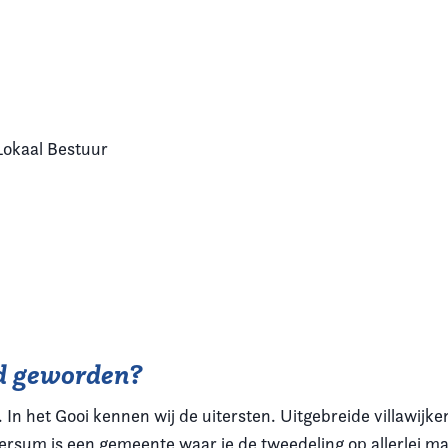
Lokaal Bestuur
id geworden?
 In het Gooi kennen wij de uitersten. Uitgebreide villawij
versum is een gemeente waar je de tweedeling op allerlei m