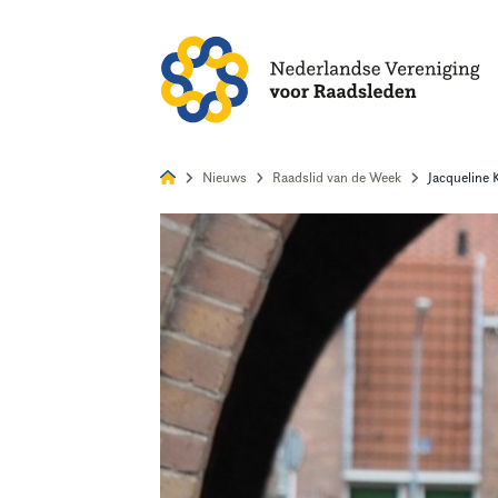
Alles
Nie
Nieuws
Raadslid van de Week
Jacqueline 
Home
Agenda
Nieuws
Opleiding
Kennis & Informatie