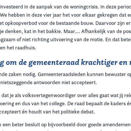
nvesteerd in de aanpak van de woningcrisis. In deze period
e hebben in deze vier jaar het voor elkaar gekregen dat e
het opkoopverbod voor de bestaande bouw. Daarvoor zijn 
je denken, kat in het bakkie. Maar…. Afhankelijk van de po
angzaam of niet richting uitvoering van de motie. En dat bet
ten het raadhuis.
dig om de gemeenteraad krachtiger en
ende zaken nodig. Gemeenteraadsleden kunnen bewuster ope
je nietszeggende antwoorden niet accepteert.
 dat je als volksvertegenwoordiger over alles gaat wat jij r
oering en dus van het college. De raad bepaalt de kaders én
accepteert én houdt van het politieke debat.
ak een beter besluit op bijvoorbeeld door goede amendemente