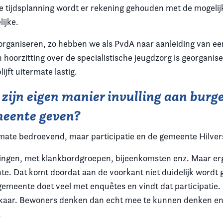
 tijdsplanning wordt er rekening gehouden met de mogelij
ijke.
en organiseren, zo hebben we als PvdA naar aanleiding van e
 hoorzitting over de specialistische jeugdzorg is georganis
ijft uitermate lastig.
 zijn eigen manier invulling aan burge
emeente geven?
termate bedroevend, maar participatie en de gemeente Hilve
ingen, met klankbordgroepen, bijeenkomsten enz. Maar erg
te. Dat komt doordat aan de voorkant niet duidelijk wordt g
gemeente doet veel met enquêtes en vindt dat participatie
 elkaar. Bewoners denken dan echt mee te kunnen denken e
.