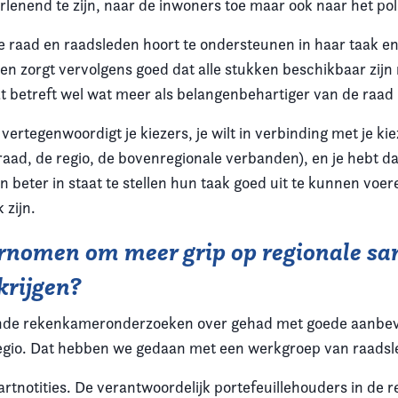
rlenend te zijn, naar de inwoners toe maar ook naar het pol
raad en raadsleden hoort te ondersteunen in haar taak en rol
 en zorgt vervolgens goed dat alle stukken beschikbaar zijn m
dat betreft wel wat meer als belangenbehartiger van de raad
 vertegenwoordigt je kiezers, je wilt in verbinding met je ki
 raad, de regio, de bovenregionale verbanden), en je hebt
 beter in staat te stellen hun taak goed uit te kunnen voe
 zijn.
dernomen om meer grip op regionale 
krijgen?
ende rekenkameronderzoeken over gehad met goede aanbeve
egio. Dat hebben we gedaan met een werkgroep van raadsl
rtnotities. De verantwoordelijk portefeuillehouders in de r