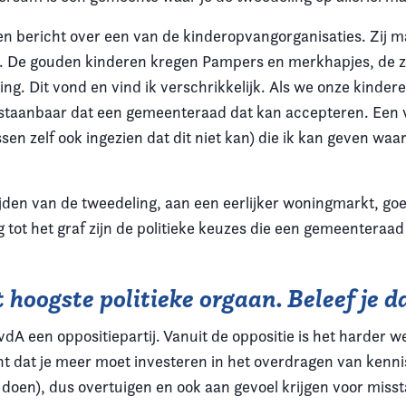
een bericht over een van de kinderopvangorganisaties. Zij 
en. De gouden kinderen kregen Pampers en merkhapjes, de z
g. Dit vond en vind ik verschrikkelijk. Als we onze kinderen 
staanbaar dat een gemeenteraad dat kan accepteren. Een 
en zelf ook ingezien dat dit niet kan) die ik kan geven waa
ijden van de tweedeling, aan een eerlijker woningmarkt, goe
 tot het graf zijn de politieke keuzes die een gemeenteraa
 hoogste politieke orgaan. Beleef je d
 PvdA een oppositiepartij. Vanuit de oppositie is het harde
nt dat je meer moet investeren in het overdragen van kennis
 doen), dus overtuigen en ook aan gevoel krijgen voor miss