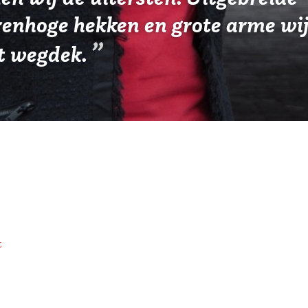
orenhoge hekken en grote arme wi
et wegdek.
t