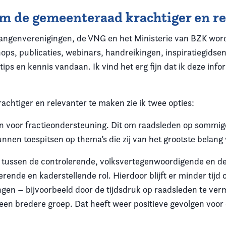
om de gemeenteraad krachtiger en r
langenverenigingen, de VNG en het Ministerie van BZK word
ops, publicaties, webinars, handreikingen, inspiratiegids
 tips en kennis vandaan. Ik vind het erg fijn dat ik deze inf
chtiger en relevanter te maken zie ik twee opties:
en voor fractieondersteuning. Dit om raadsleden op sommi
unnen toespitsen op thema’s die zij van het grootste belang
 tussen de controlerende, volksvertegenwoordigende en de 
lerende en kaderstellende rol. Hierdoor blijft er minder ti
engen – bijvoorbeeld door de tijdsdruk op raadsleden te ve
 een bredere groep. Dat heeft weer positieve gevolgen voor 