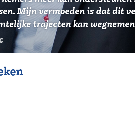
sen. Mijn vermoeden is dat dit ve
imtelijke trajecten kan wegnemen
g
ieken