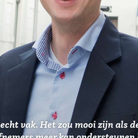
 echt vak. Het zou mooi zijn als d
efnemers meer kan ondersteunen 