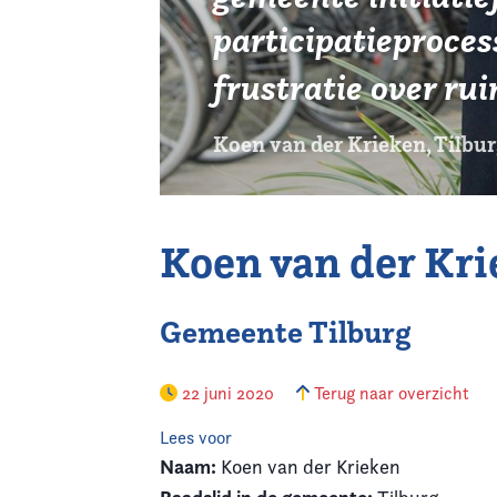
participatieproces
frustratie over ru
Koen van der Krieken, Tilbur
Koen van der Kr
Gemeente Tilburg
22 juni 2020
Terug naar overzicht
Lees voor
Naam:
Koen van der Krieken