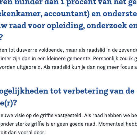
en minder dan 1 procent van het ge
ekenkamer, accountant) en ondersteu
 uw raad voor opleiding, onderzoek 
?
eden tot dusverre voldoende, maar als raadslid in de zeve
imer zijn dan in een kleinere gemeente. Persoonlijk zou ik 
 worden uitgebreid. Als raadslid kun je dan nog meer focu
ogelijkheden tot verbetering van d
e(r)?
euwe visie op de griffie vastgesteld. Als raad hebben we bes
Zonder sterke griffie is er geen goede raad. Momenteel he
 dit dan vooral door!