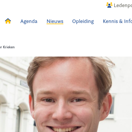
Ledenpo
Agenda
Nieuws
Opleiding
Kennis & Inf
uws
Agenda
Raadslid
r Krieken