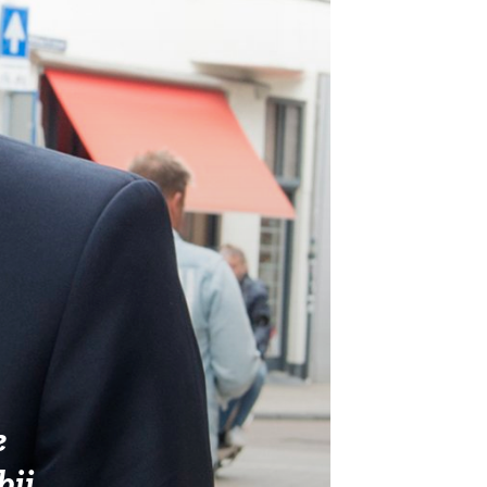
e
bij