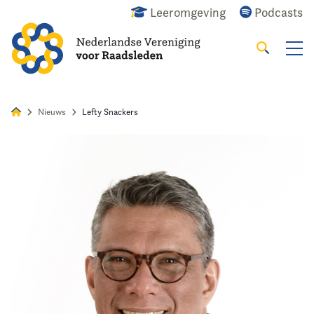
Leeromgeving
Podcasts
Zoeken
Alles
Nieuws
Agenda
Raadslid
Nieuws
Lefty Snackers
Home
Agenda
Nieuws
Opleiding
Kennis & Informatie