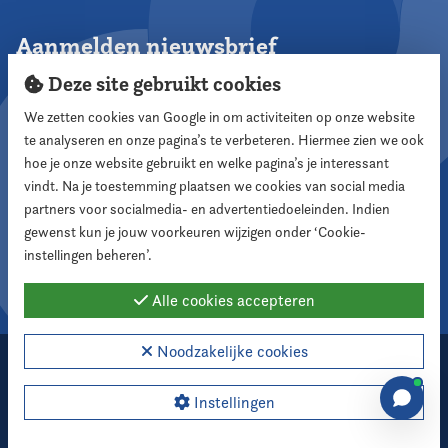
Aanmelden nieuwsbrief
Deze site gebruikt cookies
We zetten cookies van Google in om activiteiten op onze website
te analyseren en onze pagina’s te verbeteren. Hiermee zien we ook
Aanmelden
hoe je onze website gebruikt en welke pagina’s je interessant
vindt. Na je toestemming plaatsen we cookies van social media
partners voor socialmedia- en advertentiedoeleinden. Indien
Volg ons
gewenst kun je jouw voorkeuren wijzigen onder ‘Cookie-
instellingen beheren’.
Alle cookies accepteren
Noodzakelijke cookies
2026 Nederlandse Vereniging voor Raadsleden
Cookie instellingen
Instellingen
Webdesign:
XD designers