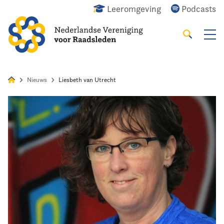
Leeromgeving
Podcasts
Zoeken
Alles
Nieuws
Agenda
Raadslid
Nieuws
Liesbeth van Utrecht
Home
Agenda
Nieuws
Opleiding
Kennis & Informatie