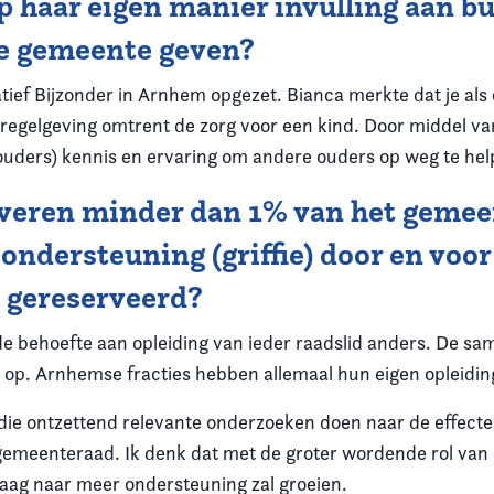
p haar eigen manier invulling aan bu
 je gemeente geven?
atief Bijzonder in Arnhem opgezet. Bianca merkte dat je als
 regelgeving omtrent de zorg voor een kind. Door middel v
ouders) kennis en ervaring om andere ouders op weg te hel
veren minder dan 1% van het gemeen
ondersteuning (griffie) door en voor 
 gereserveerd?
de behoefte aan opleiding van ieder raadslid anders. De sam
ed op. Arnhemse fracties hebben allemaal hun eigen opleidin
e ontzettend relevante onderzoeken doen naar de effecten
 gemeenteraad. Ik denk dat met de groter wordende rol van 
raag naar meer ondersteuning zal groeien.