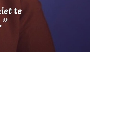
iet te
.