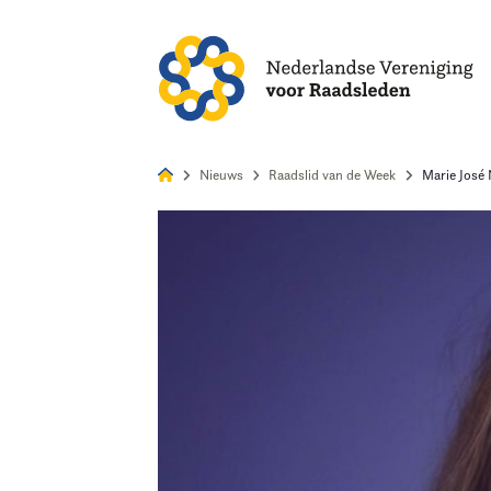
Alles
Nie
Nieuws
Raadslid van de Week
Marie José 
Home
Agenda
Nieuws
Opleiding
Kennis & Informatie