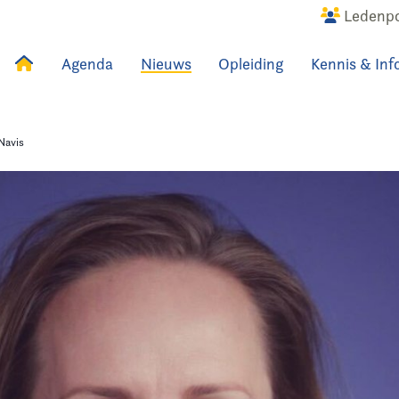
Ledenpo
Agenda
Nieuws
Opleiding
Kennis & Inf
uws
Agenda
Raadslid
Navis