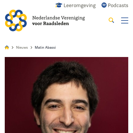
Leeromgeving
Podcasts
Zoeken
Alles
Nieuws
Agenda
Raadslid
Nieuws
Matin Abassi
Home
Agenda
Nieuws
Opleiding
Kennis & Informatie