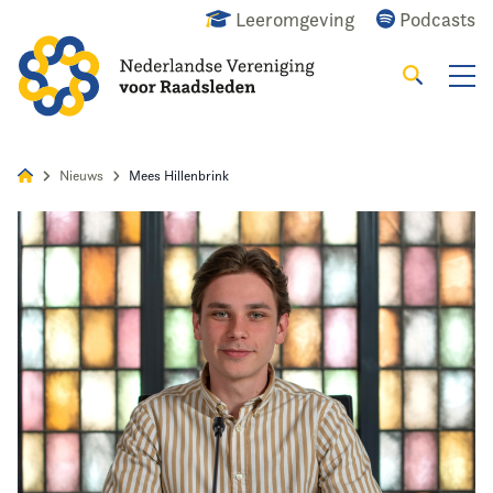
Leeromgeving
Podcasts
Zoeken
Alles
Nieuws
Agenda
Raadslid
Nieuws
Mees Hillenbrink
Home
Agenda
Nieuws
Opleiding
Kennis & Informatie