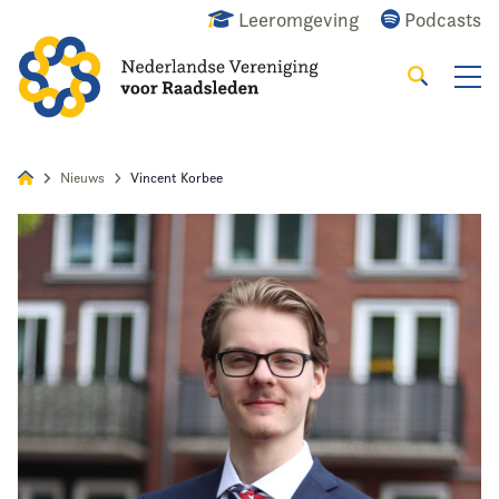
Leeromgeving
Podcasts
Zoeken
Alles
Nieuws
Agenda
Raadslid
Nieuws
Vincent Korbee
Home
Agenda
Nieuws
Opleiding
Kennis & Informatie