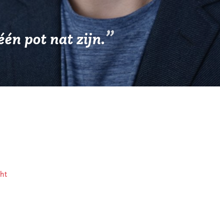
één pot nat zijn.
cht