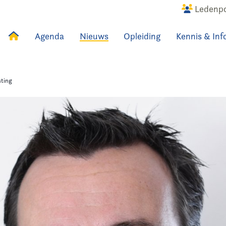
Ledenpo
Agenda
Nieuws
Opleiding
Kennis & Inf
uws
Agenda
Raadslid
sting