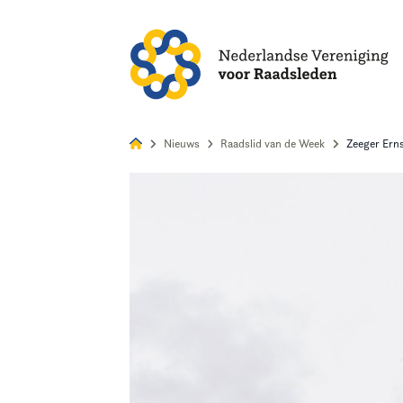
Alles
Nie
Nieuws
Raadslid van de Week
Zeeger Ern
Home
Agenda
Nieuws
Opleiding
Kennis & Informatie