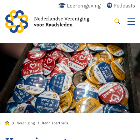
Leeromgeving
Podcasts
Zoeken
Alles
Nieuws
Agenda
Raadslid
Vereniging
Kennispartners