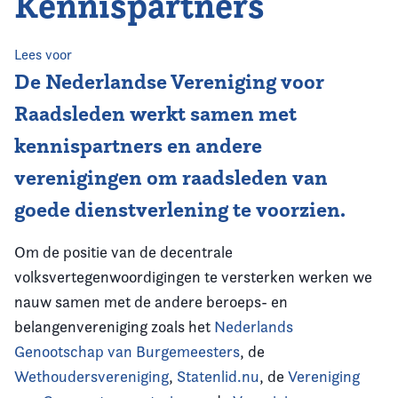
Kennispartners
Home
Agenda
Lees voor
De Nederlandse Vereniging voor
Nieuws
Raadsleden werkt samen met
kennispartners en andere
Opleiding
verenigingen om raadsleden van
Kennis & Informatie
goede dienstverlening te voorzien.
Vereniging
Om de positie van de decentrale
volksvertegenwoordigingen te versterken werken we
Contact
nauw samen met de andere beroeps- en
belangenvereniging zoals het
Nederlands
Genootschap van Burgemeesters
, de
Wethoudersvereniging
,
Statenlid.nu
, de
Vereniging