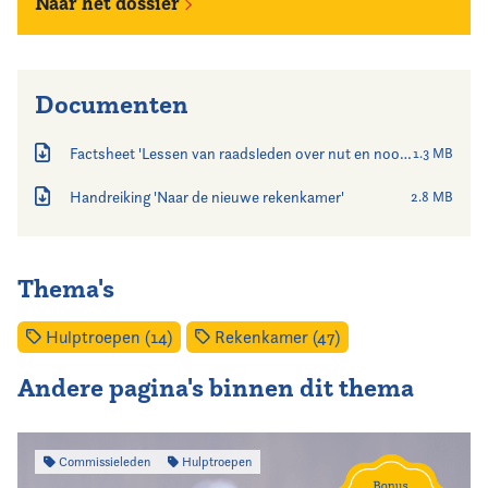
Naar het dossier
Documenten
Factsheet 'Lessen van raadsleden over nut en noodzaak van de rekenkamer'
1.3 MB
Handreiking 'Naar de nieuwe rekenkamer'
2.8 MB
Thema's
Hulptroepen (14)
Rekenkamer (47)
Andere pagina's binnen dit thema
Commissieleden
Hulptroepen