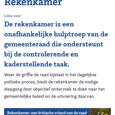
Rekenkamer
Home
Agenda
Lees voor
De rekenkamer is een
Nieuws
onafhankelijke hulptroep van de
gemeenteraad die ondersteunt
Opleiding
bij de controlerende en
Kennis & Informatie
kaderstellende taak.
Vereniging
Waar de griffie de raad bijstaat in het dagelijkse
politieke proces, biedt de rekenkamer de nodige
Contact
diepgang door objectief onderzoek te doen naar het
gemeentelijke beleid en de uitvoering daarvan.
Rekenkamer: een kritische vriend van de raad