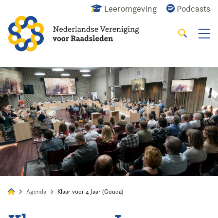
Leeromgeving
Podcasts
Zoeken
Alles
Nieuws
Agenda
Raadslid
Agenda
Klaar voor 4 Jaar (Gouda)