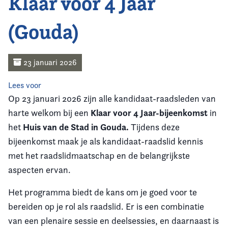
Klaar voor 4 Jaar
Home
(Gouda)
Agenda
Nieuws
23 januari 2026
Opleiding
Lees voor
Op 23 januari 2026 zijn alle kandidaat-raadsleden van
Kennis & Informatie
Klaar voor 4 Jaar-bijeenkomst
harte welkom bij een
in
Huis van de Stad in Gouda.
het
Tijdens deze
Vereniging
bijeenkomst maak je als kandidaat-raadslid kennis
met het raadslidmaatschap en de belangrijkste
Contact
aspecten ervan.
Het programma biedt de kans om je goed voor te
bereiden op je rol als raadslid. Er is een combinatie
van een plenaire sessie en deelsessies, en daarnaast is