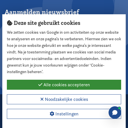
Aanmelden nieuwsbrief
Deze site gebruikt cookies
We zetten cookies van Google in om activiteiten op onze website
te analyseren en onze pagina’s te verbeteren. Hiermee zien we ook
Aanmelden
hoe je onze website gebruikt en welke pagina’s je interessant
vindt. Na je toestemming plaatsen we cookies van social media
partners voor socialmedia- en advertentiedoeleinden. Indien
Volg ons
gewenst kun je jouw voorkeuren wijzigen onder ‘Cookie-
instellingen beheren’.
Alle cookies accepteren
Noodzakelijke cookies
2026 Nederlandse Vereniging voor Raadsleden
Cookie instellingen
Instellingen
Webdesign:
XD designers