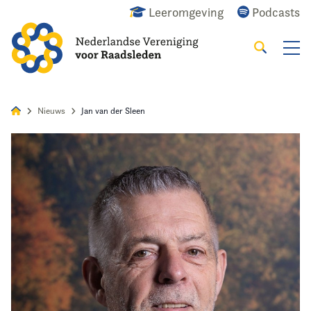
Leeromgeving
Podcasts
Zoeken
Alles
Nieuws
Agenda
Raadslid
Nieuws
Jan van der Sleen
Home
Agenda
Nieuws
Opleiding
Kennis & Informatie