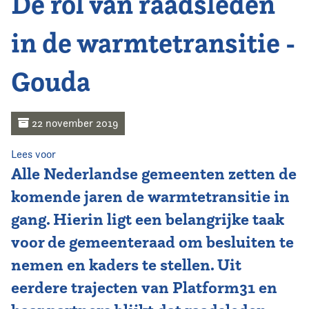
De rol van raadsleden
Home
in de warmtetransitie -
Agenda
Gouda
Nieuws
Opleiding
22 november 2019
Kennis & Informatie
Lees voor
Alle Nederlandse gemeenten zetten de
Vereniging
komende jaren de warmtetransitie in
gang. Hierin ligt een belangrijke taak
Contact
voor de gemeenteraad om besluiten te
nemen en kaders te stellen. Uit
eerdere trajecten van Platform31 en