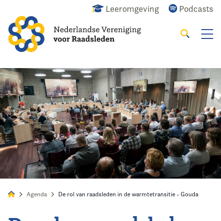
Leeromgeving
Podcasts
Zoeken
Alles
Nieuws
Agenda
Raadslid
Agenda
De rol van raadsleden in de warmtetransitie - Gouda