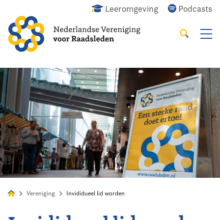
Leeromgeving
Podcasts
Zoeken
Alles
Nieuws
Agenda
Raadslid
Vereniging
Invididueel lid worden