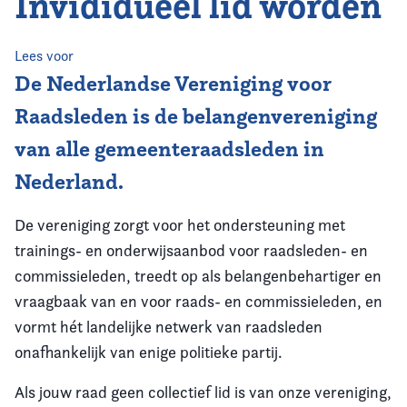
Invididueel lid worden
Home
Agenda
Lees voor
De Nederlandse Vereniging voor
Nieuws
Raadsleden is de belangenvereniging
van alle gemeenteraadsleden in
Opleiding
Nederland.
Kennis & Informatie
De vereniging zorgt voor het ondersteuning met
Vereniging
trainings- en onderwijsaanbod voor raadsleden- en
commissieleden, treedt op als belangenbehartiger en
Contact
vraagbaak van en voor raads- en commissieleden, en
vormt hét landelijke netwerk van raadsleden
onafhankelijk van enige politieke partij.
Als jouw raad geen collectief lid is van onze vereniging,