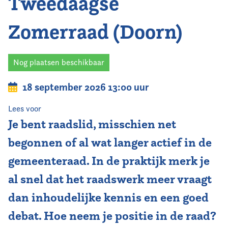
Tweedaagse
Home
Zomerraad (Doorn)
Agenda
Nieuws
Nog plaatsen beschikbaar
Opleiding
18 september 2026 13:00 uur
Lees voor
Kennis & Informatie
Je bent raadslid, misschien net
Vereniging
begonnen of al wat langer actief in de
gemeenteraad. In de praktijk merk je
Contact
al snel dat het raadswerk meer vraagt
dan inhoudelijke kennis en een goed
debat. Hoe neem je positie in de raad?