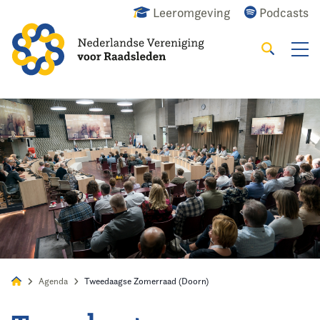
Leeromgeving
Podcasts
Zoeken
Alles
Nieuws
Agenda
Raadslid
Agenda
Tweedaagse Zomerraad (Doorn)