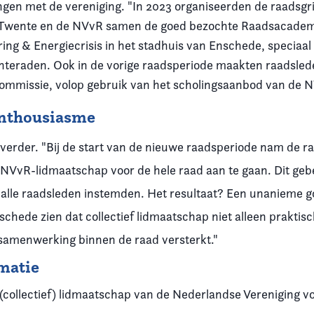
ngen met de vereniging. "In 2023 organiseerden de raadsgri
Twente en de NVvR samen de goed bezochte Raadsacade
ing & Energiecrisis in het stadhuis van Enschede, speciaal
teraden. Ook in de vorige raadsperiode maakten raadsle
mmissie, volop gebruik van het scholingsaanbod van de N
nthousiasme
verder. "Bij de start van de nieuwe raadsperiode nam de ra
et NVvR-lidmaatschap voor de hele raad aan te gaan. Dit ge
alle raadsleden instemden. Het resultaat? Een unanieme g
chede zien dat collectief lidmaatschap niet alleen praktisc
 samenwerking binnen de raad versterkt."
matie
t (collectief) lidmaatschap van de Nederlandse Vereniging 