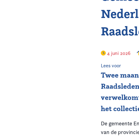
Nederl
Raads
4 juni 2026
Lees voor
Twee maand
Raadsleden 
verwelkomt
het collect
De gemeente Ens
van de provincie