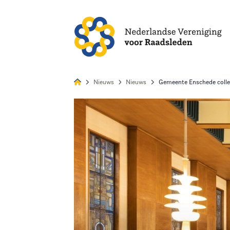
Alles
Nie
Nieuws
Nieuws
Gemeente Enschede collec
Home
Agenda
Nieuws
Opleiding
Kennis & Informatie