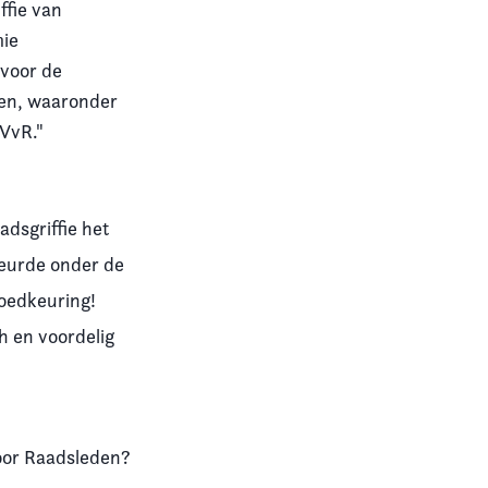
ffie van
mie
 voor de
den, waaronder
VvR."
adsgriffie het
beurde onder de
oedkeuring!
h en voordelig
voor Raadsleden?