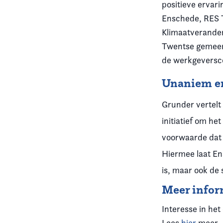
positieve ervari
Enschede, RES 
Klimaatverander
Twentse gemeen
de werkgeversco
Unaniem e
Grunder vertelt 
initiatief om h
voorwaarde dat 
Hiermee laat Ens
is, maar ook de
Meer infor
Interesse in he
Lees
hier
meer.