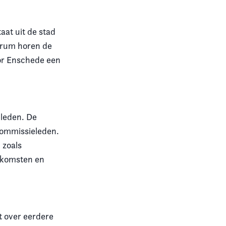
aat uit de stad
trum horen de
or Enschede een
leden. De
commissieleden.
 zoals
enkomsten en
t over eerdere