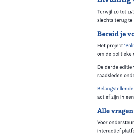
Terwijl 10 tot 1
slechts terug t
Bereid je v
Het project
‘Pol
om de politiek
De derde editie
raadsleden onder
Belangstellende
actief zijn in ee
Alle vrage
Voor ondersteun
interactief pla