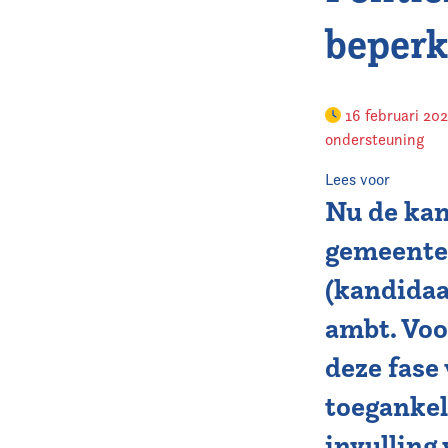
beperk
16 februari 20
ondersteuning
Lees voor
Nu de kan
gemeenter
(kandidaa
ambt. Voo
deze
fase 
toegankel
invulling