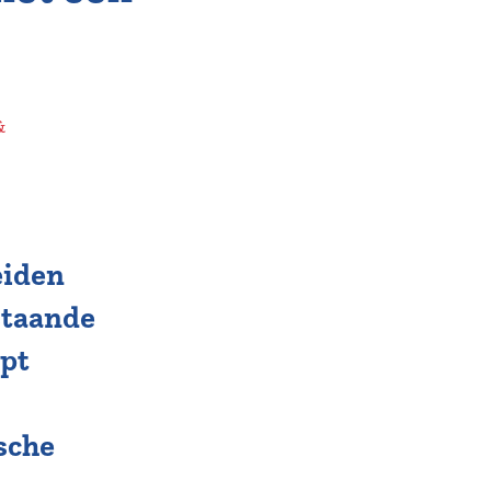
&
eiden
staande
ept
sche