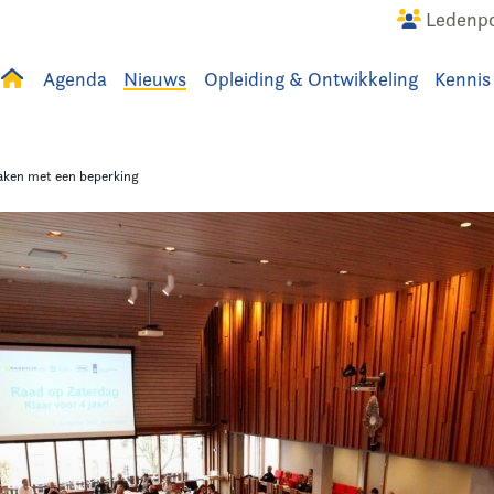
Ledenpo
Agenda
Nieuws
Opleiding & Ontwikkeling
Kennis
uws
Agenda
Raadslid
aken met een beperking