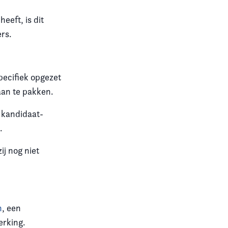
eeft, is dit
ers
.
pecifiek opgezet
aan te pakken
.
t kandidaat-
k.
zij nog niet
n
, een
erking
.