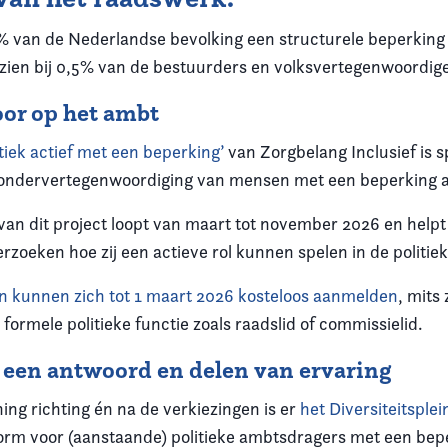
5% van de Nederlandse bevolking een structurele beperking h
e zien bij 0,5% van de bestuurders en volksvertegenwoordig
oor op het ambt
itiek actief met een beperking’
van Zorgbelang Inclusief is s
e ondervertegenwoordiging van mensen met een beperking 
 van dit project loopt van maart tot november 2026 en help
zoeken hoe zij een actieve rol kunnen spelen in de politie
n kunnen zich tot
1 maart 2026
kosteloos aanmelden
, mits 
n formele politieke functie zoals raadslid of commissielid
.
n een antwoord en delen van ervaring
ing richting én na de verkiezingen is er
het
Diversiteitsplei
tform voor (aanstaande) politieke ambtsdragers met een bep