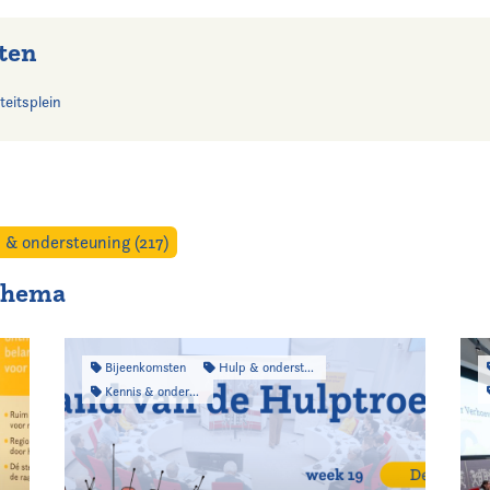
ten
teitsplein
 & ondersteuning (217)
 thema
Bijeenkomsten
Hulp & ondersteuning
Kennis & onderzoek