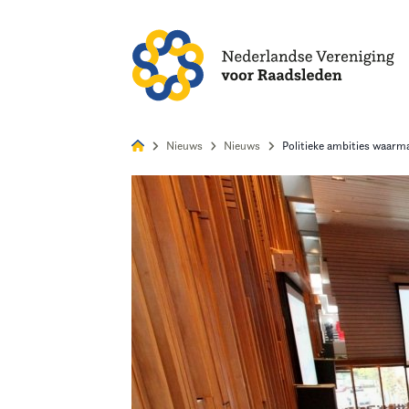
Alles
Nie
Nieuws
Nieuws
Politieke ambities waarm
Home
Agenda
Nieuws
Opleiding & Ontwikkeling
Kennis & Informatie