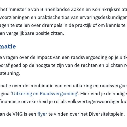
an het ministerie van Binnenlandse Zaken en Koninkrijksrelat
 voorzieningen en praktische tips van ervaringsdeskundige
agen te stellen over drempels in de praktijk of om kennis t
en vergelijkbare positie zitten
.
matie
ke vragen over de impact van een raadsvergoeding op je ui
ooraf goed op de hoogte te zijn van de rechten en plichten
rsteuning
.
matie over de combinatie van een uitkering en raadsvergoe
agina
'Uitkering en Raadsvergoeding'
. Hier vind je de nodig
financiële onzekerheid je rol als volksvertegenwoordiger ku
van de VNG is een
flyer
te vinden over het Diversiteitsplein.