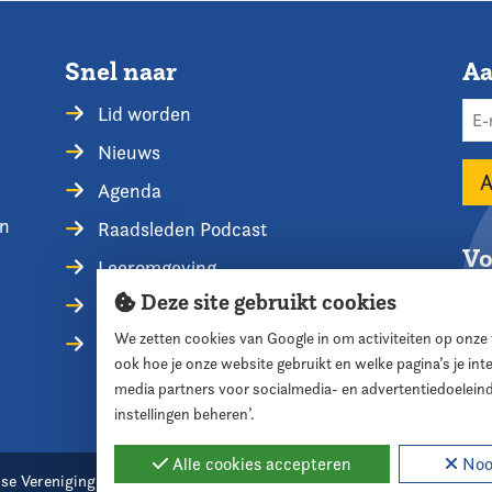
Snel naar
Aa
Lid worden
Nieuws
Agenda
en
Raadsleden Podcast
Vo
Leeromgeving
Deze site gebruikt cookies
Privacyverklaring
We zetten cookies van Google in om activiteiten op onze
Contact opnemen
ook hoe je onze website gebruikt en welke pagina’s je in
media partners voor socialmedia- en advertentiedoelein
instellingen beheren’.
Alle cookies accepteren
Nood
se Vereniging voor Raadsleden
Cookie instellingen
Webde