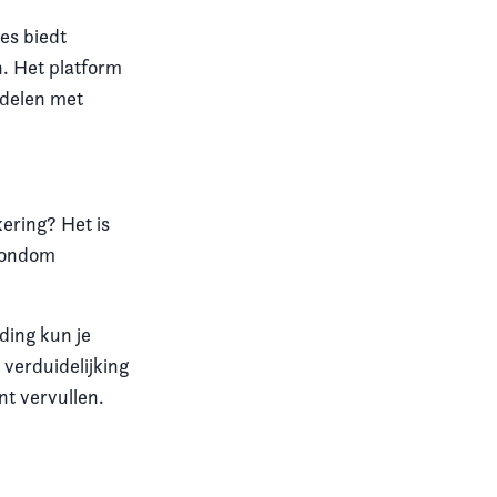
ies biedt
n
.
Het platform
e delen met
tkering?
Het is
 rondom
ding kun je
e verduidelijking
nt vervullen.