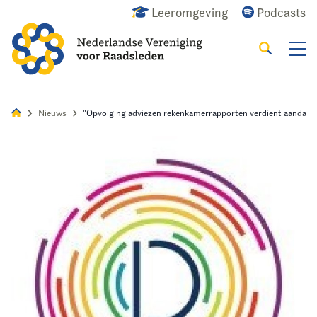
Leeromgeving
Podcasts
Zoeken
Alles
Nieuws
Agenda
Raadslid
Nieuws
"Opvolging adviezen rekenkamerrapporten verdient aandach
Home
Agenda
Nieuws
Opleiding
Kennis & Informatie