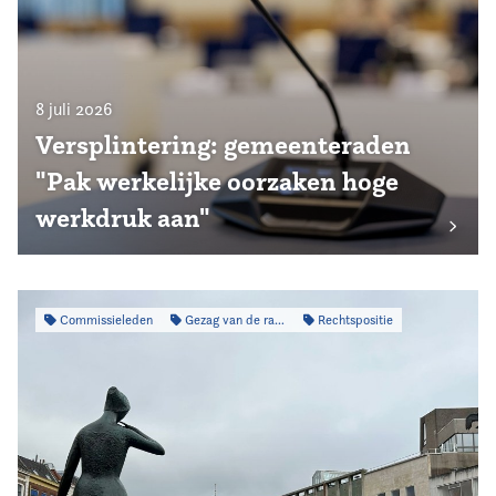
8 juli 2026
Versplintering: gemeenteraden
"Pak werkelijke oorzaken hoge
werkdruk aan"
Commissieleden
Gezag van de raad
Rechtspositie