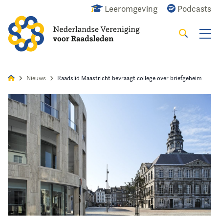
Leeromgeving
Podcasts
Zoeken
Alles
Nieuws
Agenda
Raadslid
Nieuws
Raadslid Maastricht bevraagt college over briefgeheim
Home
Agenda
Nieuws
Opleiding
Kennis & Informatie