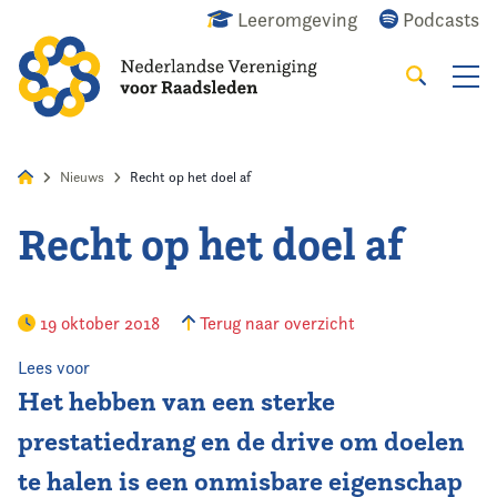
Leeromgeving
Podcasts
Zoeken
Alles
Nieuws
Agenda
Raadslid
Nieuws
Recht op het doel af
Recht op het doel af
Home
Agenda
19 oktober 2018
Terug naar overzicht
Nieuws
Lees voor
Het hebben van een sterke
Opleiding & Ontwikkeling
prestatiedrang en de drive om doelen
te halen is een onmisbare eigenschap
Kennis & Informatie