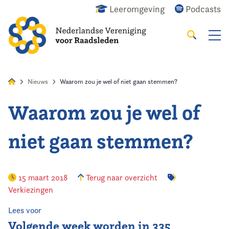
Leeromgeving
Podcasts
Zoeken
Alles
Nieuws
Agenda
Raadslid
Nieuws
Waarom zou je wel of niet gaan stemmen?
Waarom zou je wel of
Home
niet gaan stemmen?
Agenda
Nieuws
15 maart 2018
Terug naar overzicht
Verkiezingen
Opleiding
Lees voor
Kennis & Informatie
Volgende week worden in 335