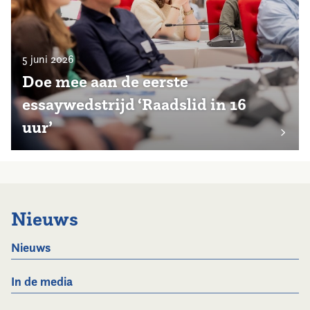
5 juni 2026
Doe mee aan de eerste
essaywedstrijd ‘Raadslid in 16
uur’
Nieuws
Nieuws
In de media