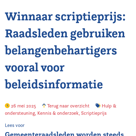
Winnaar scriptieprijs:
Vereniging
Contact
Raadsleden gebruiken
belangenbehartigers
vooral voor
beleidsinformatie
26 mei 2025
Terug naar overzicht
Hulp &
ondersteuning
,
Kennis & onderzoek
,
Scriptieprijs
Lees voor
Gemeenteraadsleden worden steeds