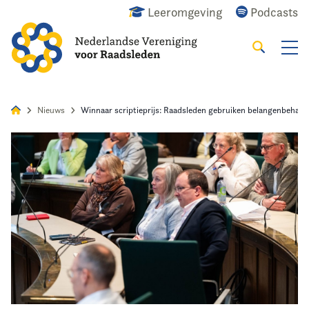
Leeromgeving
Podcasts
Zoeken
Alles
Nieuws
Agenda
Raadslid
Nieuws
Winnaar scriptieprijs: Raadsleden gebruiken belangenbeharti
Home
Agenda
Nieuws
Opleiding
Kennis & Informatie