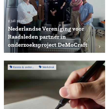
2 juli 2026
Nederlandse Vereniging voor
Raadsleden partner in
onderzoeksproject DeMoCraft
Kennis & onderzoek
Werkdruk