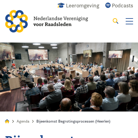
Leeromgeving
Podcasts
Zoeken
Alles
Nieuws
Agenda
Raadslid
Agenda
Bijeenkomst Begrotingsprocessen (Heerlen)