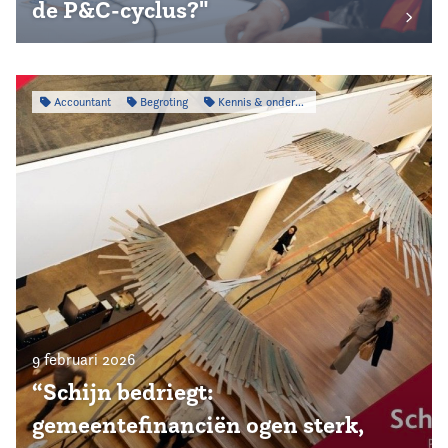
de P&C-cyclus?"
Accountant
Begroting
Kennis & onderzoek
9 februari 2026
“Schijn bedriegt:
gemeentefinanciën ogen sterk,