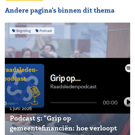
Andere pagina's binnen dit thema
Begroting
Podcast
1 juni 2026
Podcast 5: "Grip op
gemeentefinanciën: hoe verloopt