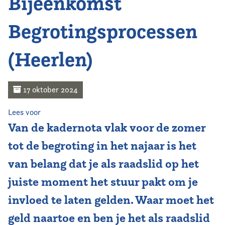
Bijeenkomst
Home
Begrotingsprocessen
Agenda
(Heerlen)
Nieuws
Opleiding
17 oktober 2024
Kennis & Informatie
Lees voor
Van de kadernota vlak voor de zomer
Vereniging
tot de begroting in het najaar is het
van belang dat je als raadslid op het
Contact
juiste moment het stuur pakt om je
invloed te laten gelden. Waar moet het
geld naartoe en ben je het als raadslid