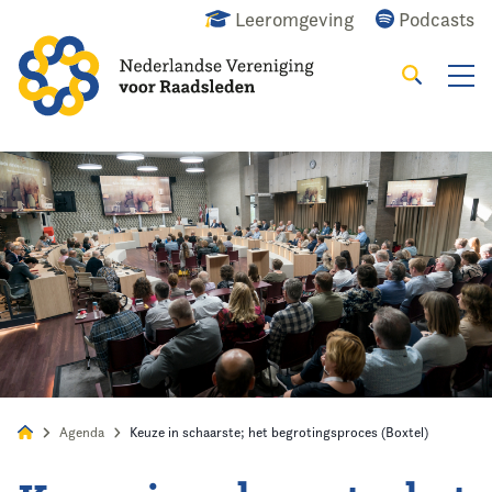
Leeromgeving
Podcasts
Zoeken
Alles
Nieuws
Agenda
Raadslid
Agenda
Keuze in schaarste; het begrotingsproces (Boxtel)