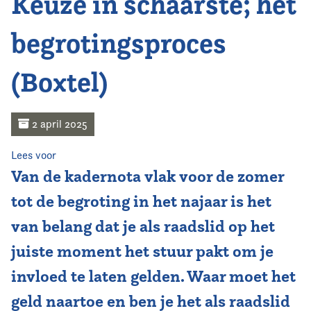
Keuze in schaarste; het
Home
begrotingsproces
Agenda
(Boxtel)
Nieuws
Opleiding
2 april 2025
Kennis & Informatie
Lees voor
Van de kadernota vlak voor de zomer
Vereniging
tot de begroting in het najaar is het
van belang dat je als raadslid op het
Contact
juiste moment het stuur pakt om je
invloed te laten gelden. Waar moet het
geld naartoe en ben je het als raadslid