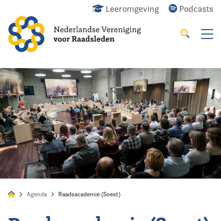
Leeromgeving
Podcasts
Zoeken
Alles
Nieuws
Agenda
Raadslid
Agenda
Raadsacademie (Soest)