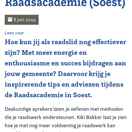
Raadsacademie (Soest)
Home
Agenda
8 juni 2024
Lees voor
Nieuws
Hoe kun jij als raadslid nog effectiever
Opleiding
zijn? Met meer energie en
enthousiasme en succes bijdragen aan
Kennis & Informatie
jouw gemeente? Daarvoor krijg je
Vereniging
inspirerende tips en adviezen tijdens
de
Raadsacademie in Soest.
Contact
Deskundige sprekers laten je oefenen met methoden
die je raadswerk ondersteunen. Kiki Bakker laat je zien
hoe je met nog meer voldoening je raadswerk kan